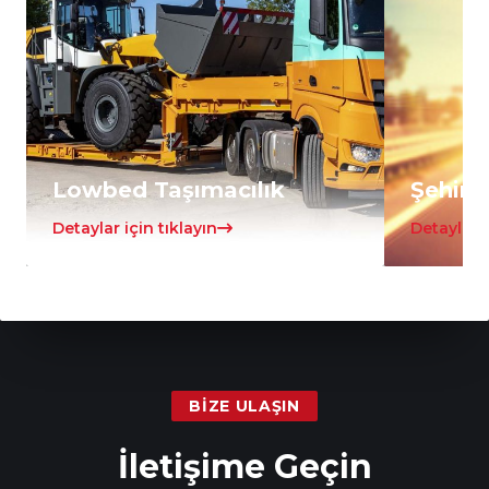
Lowbed Taşımacılık
Şehirle
Detaylar için tıklayın
Detaylar i
BIZE ULAŞIN
İletişime Geçin