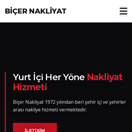
BİÇER NAKLİYAT
Anasayfa
Hakkımızda
Hizmetler
Nakliye Yük İlanları
Yurt İçi Her Yöne
Nakliyat
Hizmeti
Blog
Biçer Nakliyat 1972 yılından beri şehir içi ve şehirler
İletişim
arası nakliye hizmeti vermektedir.
Hemen Ulaşın
İLETIŞIM