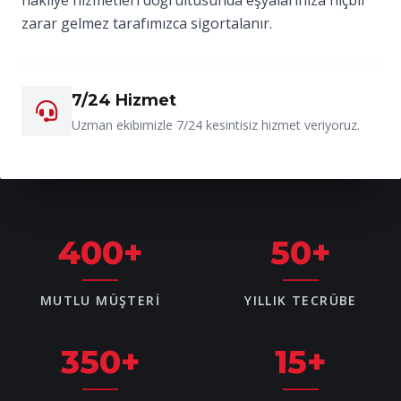
zarar gelmez tarafımızca sigortalanır.
7/24 Hizmet
Uzman ekibimizle 7/24 kesintisiz hizmet veriyoruz.
400
+
50
+
MUTLU MÜŞTERI
YILLIK TECRÜBE
350
+
15
+