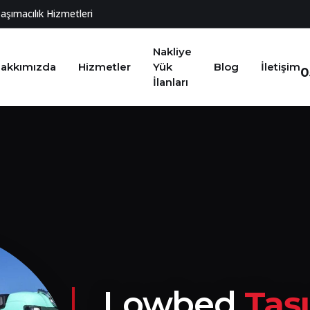
Taşımacılık Hizmetleri
Nakliye
akkımızda
Hizmetler
Yük
Blog
İletişim
0
İlanları
Lowbed
Taş