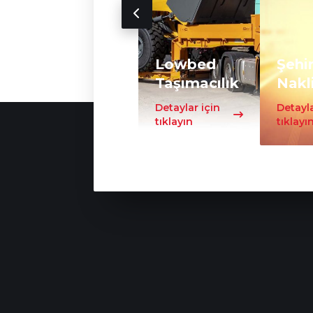
Lowbed
Şehir
Taşımacılık
Nakl
Detaylar için
Detayla
tıklayın
tıklayı