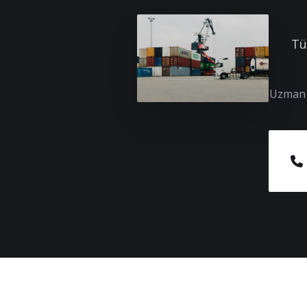
Tü
Uzman e