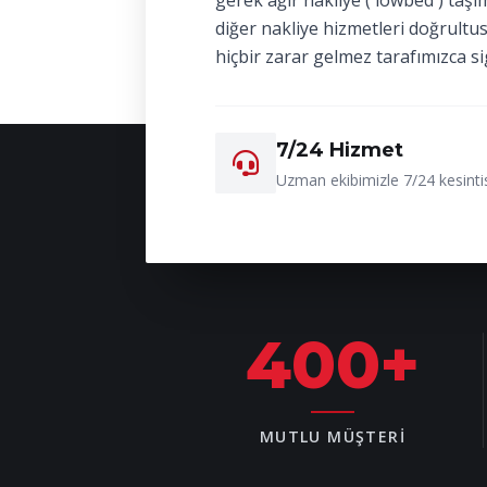
gerek ağır nakliye ( lowbed ) taşı
diğer nakliye hizmetleri doğrultu
hiçbir zarar gelmez tarafımızca si
7/24 Hizmet
Uzman ekibimizle 7/24 kesintis
400
+
MUTLU MÜŞTERI