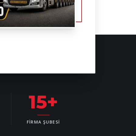
15
+
FIRMA ŞUBESI