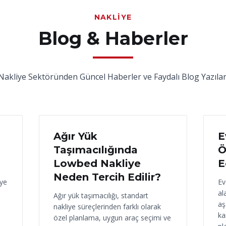
NAKLIYE
Blog & Haberler
Nakliye Sektöründen Güncel Haberler ve Faydalı Blog Yazılar
17 Haziran 2026
16
Ağır Yük
E
Taşımacılığında
Ö
Lowbed Nakliye
E
Neden Tercih Edilir?
iye
Ev
al
Ağır yük taşımacılığı, standart
aş
nakliye süreçlerinden farklı olarak
ka
özel planlama, uygun araç seçimi ve