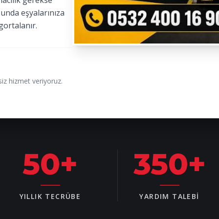
macılık gerekse
sunda eşyalarınıza
gortalanır.
iz hizmet veriyoruz.
50
+
350
+
YILLIK TECRÜBE
YARDIM TALEBI