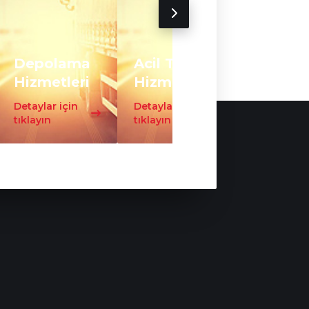
Depolama
Acil Taşıma
Trafo
Hizmetleri
Hizmeti
Taşıma
Detaylar için
Detaylar için
Detaylar iç
tıklayın
tıklayın
tıklayın