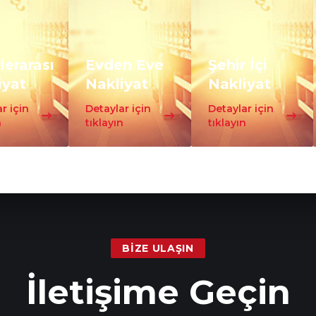
lerarası
Evden Eve
Şehir İçi
iyat
Nakliyat
Nakliyat
r için
Detaylar için
Detaylar için
n
tıklayın
tıklayın
BIZE ULAŞIN
İletişime Geçin