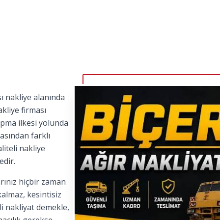
ı nakliye alanında
kliye firması
apma ilkesi yolunda
asından farklı
iteli nakliye
edir.
rınız hiçbir zaman
kalmaz, kesintisiz
i nakliyat demekle,