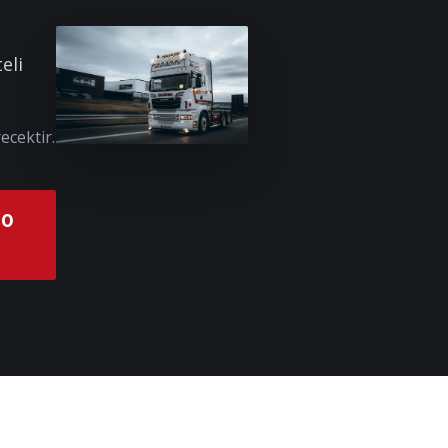
eli
ecektir.
00